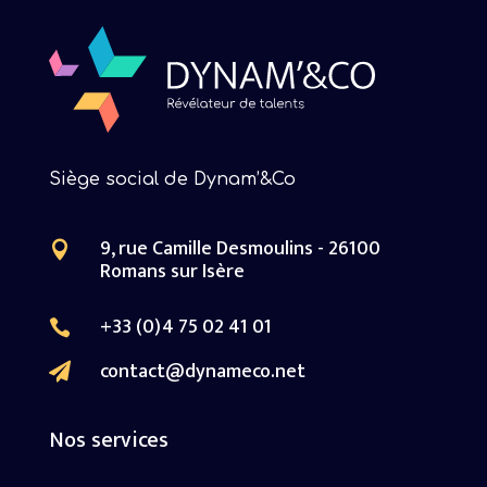
Siège social de Dynam’&Co
9, rue Camille Desmoulins - 26100

Romans sur Isère
+33 (0)4 75 02 41 01

contact@dynameco.net

Nos services