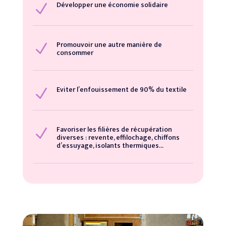
Développer une économie solidaire
N
Promouvoir une autre manière de
N
consommer
Eviter l’enfouissement de 90% du textile
N
Favoriser les filières de récupération
N
diverses : revente, effilochage, chiffons
d’essuyage, isolants thermiques…