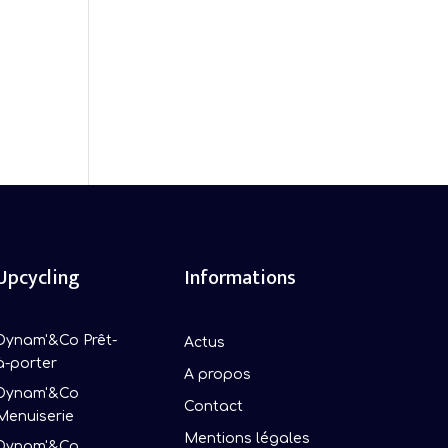
Upcycling
Informations
Dynam'&Co Prêt-
Actus
à-porter
A propos
Dynam'&Co
Contact
Menuiserie
Mentions légales
Dynam'&Co