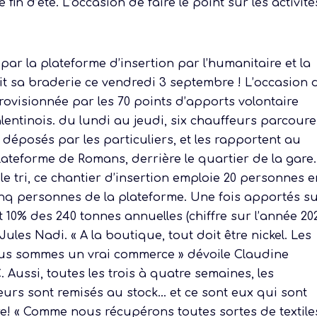
fin d’été. L’occasion de faire le point sur les activité
 par la plateforme d’insertion par l’humanitaire et la
ait sa braderie ce vendredi 3 septembre ! L’occasion 
ovisionnée par les 70 points d’apports volontaire
lentinois. du lundi au jeudi, six chauffeurs parcoure
s déposés par les particuliers, et les rapportent au
plateforme de Romans, derrière le quartier de la gare
 le tri, ce chantier d’insertion emploie 20 personnes 
inq personnes de la plateforme. Une fois apportés su
et 10% des 240 tonnes annuelles (chiffre sur l’année 20
Jules Nadi. « A la boutique, tout doit être nickel. Les
ous sommes un vrai commerce » dévoile Claudine
Aussi, toutes les trois à quatre semaines, les
urs sont remisés au stock… et ce sont eux qui sont
re! « Comme nous récupérons toutes sortes de textile