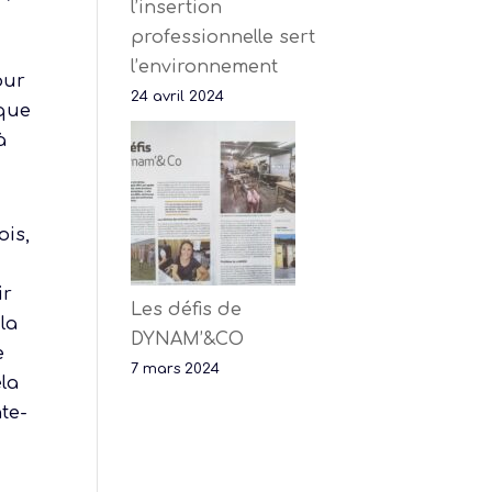
l’insertion
professionnelle sert
l’environnement
our
24 avril 2024
ique
à
ois,
ir
Les défis de
la
DYNAM’&CO
e
7 mars 2024
ela
te-