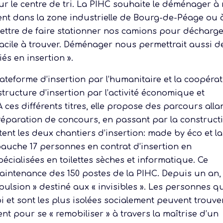
r le centre de tri. La PIHC souhaite le déménager à 
ment dans la zone industrielle de Bourg-de-Péage ou 
rmettre de faire stationner nos camions pour décharge
 facile à trouver. Déménager nous permettrait aussi d
iés en insertion ».
forme d’insertion par l’humanitaire et la coopérat
tructure d’insertion par l’activité économique et
 A ces différents titres, elle propose des parcours alla
réparation de concours, en passant par la construct
utent les deux chantiers d’insertion: made by éco et la
mbauche 17 personnes en contrat d’insertion en
pécialisées en toilettes sèches et informatique. Ce
aintenance des 150 postes de la PIHC. Depuis un an, 
ulsion » destiné aux « invisibles ». Les personnes q
 et sont les plus isolées socialement peuvent trouve
pour se « remobiliser » à travers la maîtrise d’un