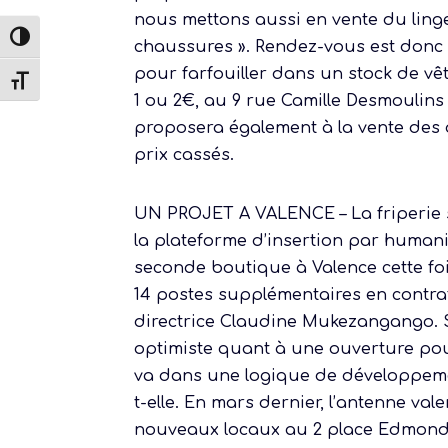
nous mettons aussi en vente du ling
Passer en contraste élevé
chaussures ». Rendez-vous est donc
pour farfouiller dans un stock de v
Changer la taille de la police
1 ou 2€, au 9 rue Camille Desmoulins
proposera également à la vente des o
prix cassés.
UN PROJET A VALENCE – La friperie so
la plateforme d’insertion par human
seconde boutique à Valence cette foi
14 postes supplémentaires en contrat 
directrice Claudine Mukezangango. Si 
optimiste quant à une ouverture pour 
va dans une logique de développemen
t-elle. En mars dernier, l’antenne va
nouveaux locaux au 2 place Edmond 