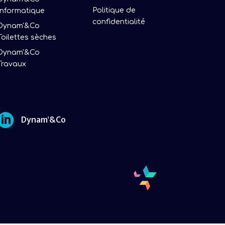
Politique de
Informatique
confidentialité
Dynam'&Co
Toilettes sèches
Dynam'&Co
Travaux

Dynam'&Co