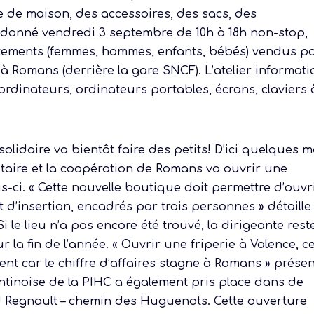
e de maison, des accessoires, des sacs, des
 donné vendredi 3 septembre de 10h à 18h non-stop,
êtements (femmes, hommes, enfants, bébés) vendus p
 à Romans (derrière la gare SNCF). L’atelier informat
rdinateurs, ordinateurs portables, écrans, claviers 
lidaire va bientôt faire des petits! D’ici quelques m
itaire et la coopération de Romans va ouvrir une
s-ci. « Cette nouvelle boutique doit permettre d’ouvr
d’insertion, encadrés par trois personnes » détaille 
le lieu n’a pas encore été trouvé, la dirigeante rest
la fin de l’année. « Ouvrir une friperie à Valence, c
t car le chiffre d’affaires stagne à Romans » présen
lentinoise de la PIHC a également pris place dans de
Regnault – chemin des Huguenots. Cette ouverture