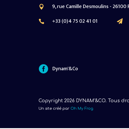
9, rue Camille Desmoulins - 26100

+33 (0)4 75 02 41 01



Dynam'&Co
Copyright 2026 DYNAM'&CO. Tous droi
Un site créé par
Oh My Frog