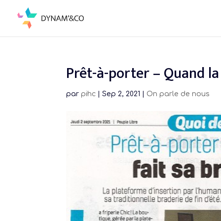
Skip
to
content
Prêt-à-porter – Quand la 
par
pihc
|
Sep 2, 2021
|
On parle de nous