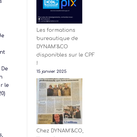
s
Les formations
de
bureautique de
DYNAM’&CO
nt
disponibles sur le CPF
!
. De
15 janvier 2025
en
r le
20)
Chez DYNAM’&CO,
s,