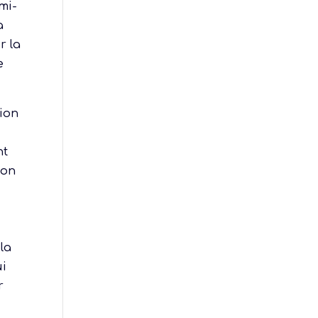
mi-
à
r la
e
ion
nt
ion
la
ui
r