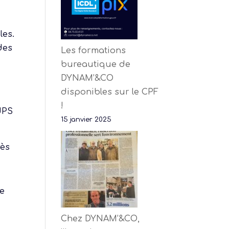
les.
des
Les formations
bureautique de
DYNAM’&CO
disponibles sur le CPF
!
UPS
15 janvier 2025
rès
de
Chez DYNAM’&CO,