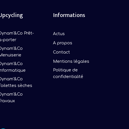
Upcycling
Informations
Dynam'&Co Prêt-
Actus
à-porter
A propos
Dynam'&Co
Contact
Menuiserie
Mentions légales
Dynam'&Co
Politique de
Informatique
confidentialité
Dynam'&Co
Toilettes sèches
Dynam'&Co
Travaux