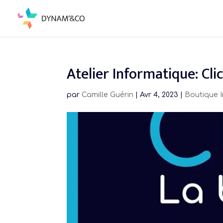
Skip
to
content
Atelier Informatique: Cli
par
Camille Guérin
|
Avr 4, 2023
|
Boutique 