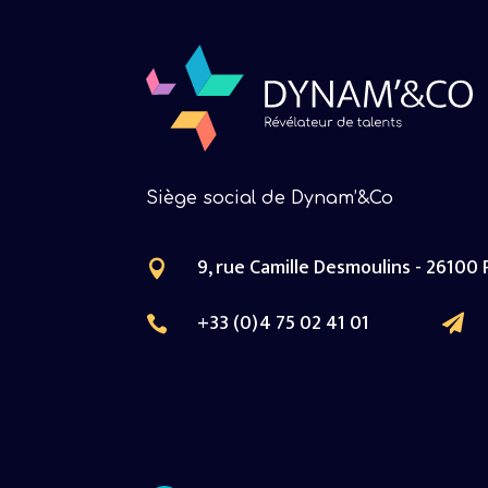
Siège social de Dynam’&Co
9, rue Camille Desmoulins - 26100

+33 (0)4 75 02 41 01

