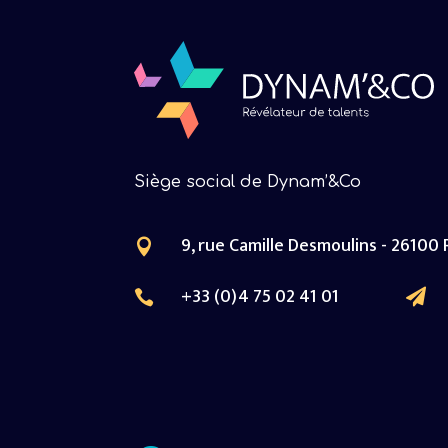
Siège social de Dynam’&Co
9, rue Camille Desmoulins - 26100

+33 (0)4 75 02 41 01

