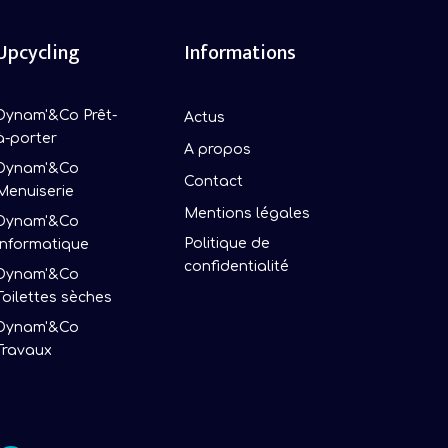
Upcycling
Informations
Dynam'&Co Prêt-
Actus
à-porter
A propos
Dynam'&Co
Contact
Menuiserie
Mentions légales
Dynam'&Co
Politique de
Informatique
confidentialité
Dynam'&Co
Toilettes sèches
Dynam'&Co
Travaux